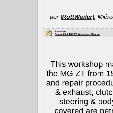
por
|RottWeiler|
, Miér
Anuncios
Rover 75 & MG ZT Workshop Manual
This workshop ma
the MG ZT from 19
and repair procedu
& exhaust, clut
steering & bo
covered are pet