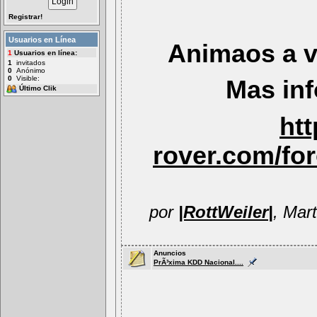
Registrar!
Usuarios en Lí­nea
Animaos a 
1
Usuarios en línea:
1
invitados
0
Anónimo
0
Visible:
Mas
inf
Último Clik
ht
rover.com/fo
por
|RottWeiler|
, Mar
Anuncios
PrÃ³xima KDD Nacional....