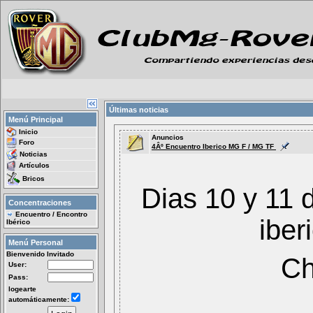
Últimas noticias
Menú Principal
Inicio
Anuncios
Foro
4Âº Encuentro Iberico MG F / MG TF
Noticias
Artículos
Bricos
Dias 10 y 11 
Concentraciones
Encuentro / Encontro
iber
Ibérico
Menú Personal
Bienvenido Invitado
Ch
User:
Pass:
logearte
automáticamente: