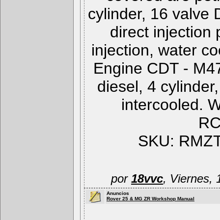
cylinder, 16 valve 
direct injection 
injection, water c
Engine CDT - M47R -
diesel, 4 cylinde
intercooled. W
RC
SKU: RMZT
por
18vvc
, Viernes,
Anuncios
Rover 25 & MG ZR Workshop Manual