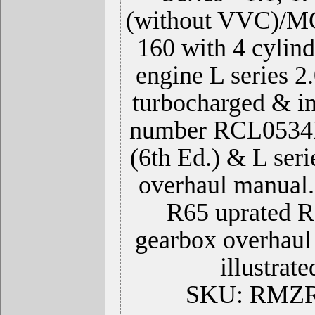
(without VVC)/M
160 with 4 cylin
engine L series 2
turbocharged & in
number RCL0534
(6th Ed.) & L se
overhaul manua
R65 uprated 
gearbox overhaul
illustrate
SKU: RMZR