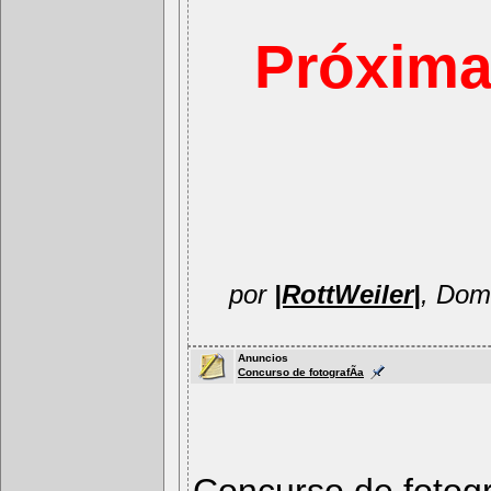
Próxima
por
|RottWeiler|
, Dom
Anuncios
Concurso de fotografÃ­a