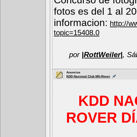
Concurso de fotogr
fotos es del 1 al 
informacion:
http://w
topic=15408.0
por
|RottWeiler|
, Sá
Anuncios
KDD Nacional Club MG-Rover
KDD NA
ROVER DÍA