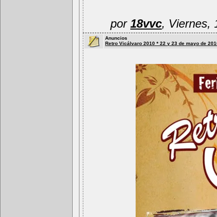
por
18vvc
, Viernes,
Anuncios
Retro Vicálvaro 2010 * 22 y 23 de mayo de 201